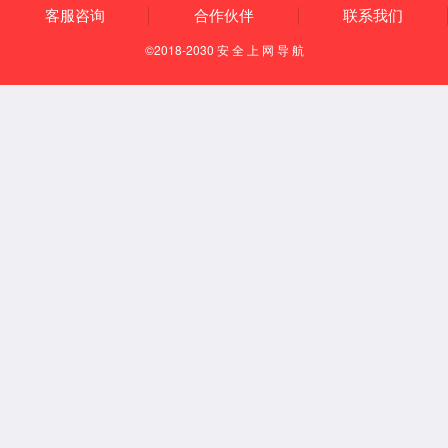
400-
607-
在线咨
5688
询
京东商
城
返回顶
部