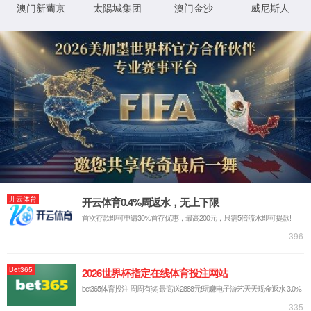
400-
607-
在线咨
5688