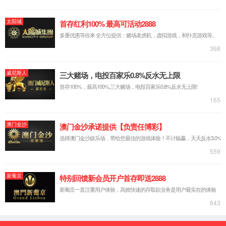
607-
在线咨
5688
询
京东商
城
返回顶
部