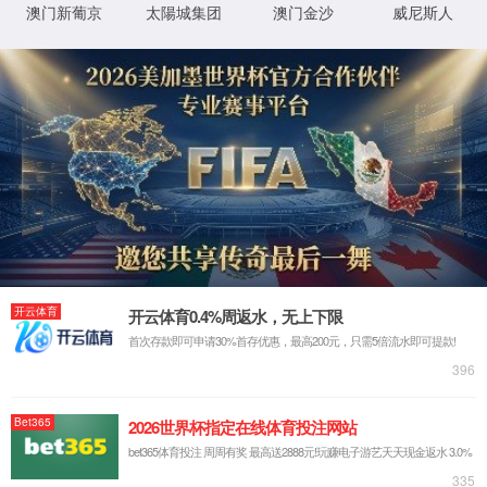
400-
607-
在线咨
5688
询
京东商
城
返回顶